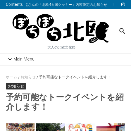
コンテンツへスキップ
Contents
フィーカ堂さんの「北欧4カ国クッキー」内容決定のお知らせ
FAQのペー
大人の北欧文化祭
Main Menu
ホーム
/
お知らせ
/
予約可能なトークイベントを紹介します！
お知らせ
予約可能なトークイベントを紹
介します！