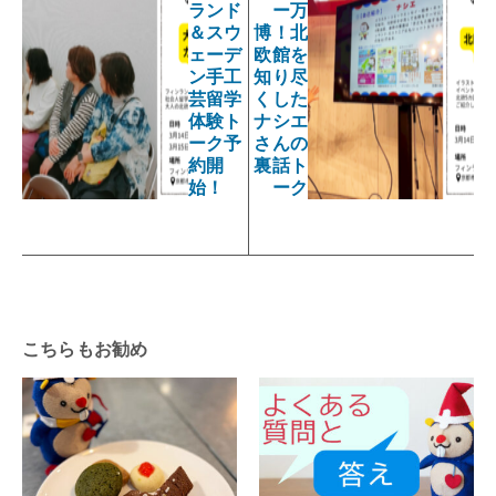
ランド
ー万
＆スウ
博！北
ェーデ
欧館を
ン手工
知り尽
芸留学
くした
体験ト
ナシエ
ーク予
さんの
約開
裏話ト
始！
ーク
こちらもお勧め